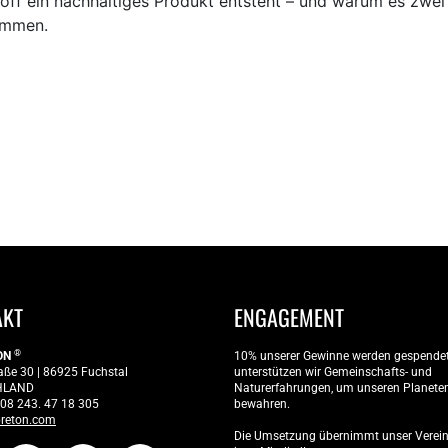
f ein nachhaltiges Produkt entsteht – und warum es zwei 
ommen.
AKT
ENGAGEMENT
®
ON
10% unserer Gewinne werden gespendet
aße 30 | 86925 Fuchstal
unterstützen wir Gemeinschafts- und
HLAND
Naturerfahrungen, um unseren Planete
 08 243. 47 18 305
bewahren.
reton.com
Die Umsetzung übernimmt unser Verei