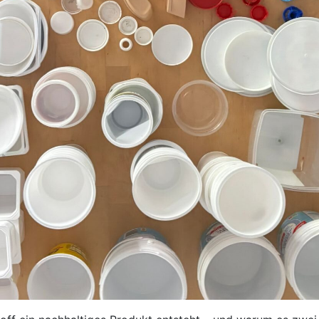
ANMELDEN
Email or Username
Password
Anmelden
Passwort vergessen