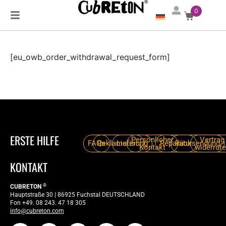
0
[eu_owb_order_withdrawal_request_form]
×
ERSTE HILFE
Persönlicher
Vertrag
FAQs
Reklamation
Lieferung
Reparatur
Rücksendung
Kontakt
widerruf
ANMELDEN
KONTAKT
®
CUBRETON
Hauptstraße 30 | 86925 Fuchstal DEUTSCHLAND
Fon +49. 08 243. 47 18 305
Email or Username
info@cubreton.com
Password