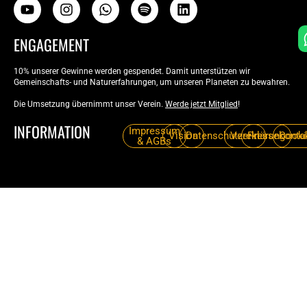
ENGAGEMENT
Anmelden
10% unserer Gewinne werden gespendet. Damit unterstützen wir
Gemeinschafts- und Naturerfahrungen, um unseren Planeten zu bewahren.
Passwort vergessen
Die Umsetzung übernimmt unser Verein.
Werde jetzt Mitglied
!
INFORMATION
Impressum
Vision
Datenschutzerklärung
Verein
Pressekonta
Cooki
& AGBs