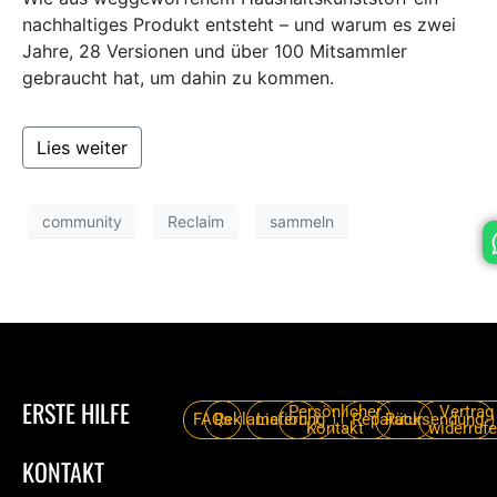
nachhaltiges Produkt entsteht – und warum es zwei
ANMELDEN
Jahre, 28 Versionen und über 100 Mitsammler
gebraucht hat, um dahin zu kommen.
Email or Username
Lies weiter
Password
community
Reclaim
sammeln
Anmelden
Passwort vergessen
ERSTE HILFE
Persönlicher
Vertrag
FAQs
Reklamation
Lieferung
Reparatur
Rücksendung
Kontakt
widerruf
KONTAKT