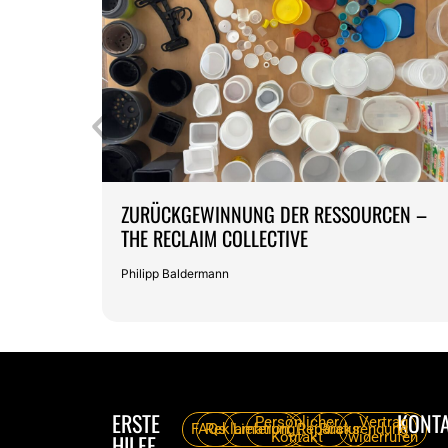
ZURÜCKGEWINNUNG DER RESSOURCEN –
THE RECLAIM COLLECTIVE
Philipp Baldermann
ERSTE
KONT
Persönlicher
Vertrag
FAQs
Reklamation
Lieferung
Reparatur
Rücksendung
Kontakt
widerrufen
HILFE