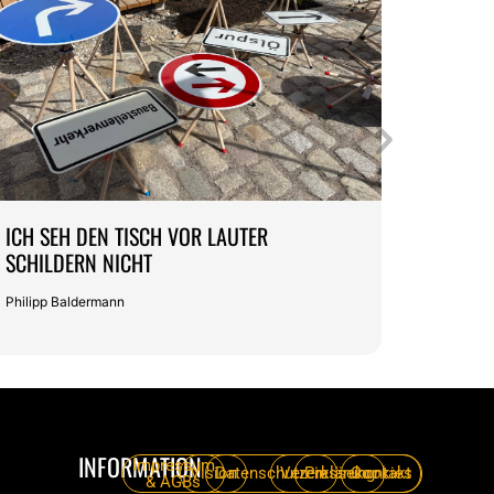
ICH SEH DEN TISCH VOR LAUTER
ZURÜC
SCHILDERN NICHT
THE RE
Philipp Baldermann
Philipp 
INFORMATION
Impressum
Vision
Datenschutzerklärung
Verein
Pressekontakt
Cookies
& AGBs