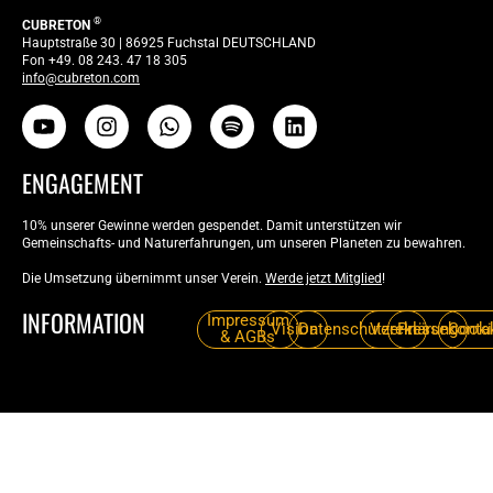
®
CUBRETON
Hauptstraße 30 | 86925 Fuchstal DEUTSCHLAND
Fon +49. 08 243. 47 18 305
info@cubreton.com
ENGAGEMENT
10% unserer Gewinne werden gespendet. Damit unterstützen wir
Gemeinschafts- und Naturerfahrungen, um unseren Planeten zu bewahren.
Die Umsetzung übernimmt unser Verein.
Werde jetzt Mitglied
!
INFORMATION
Impressum
Vision
Datenschutzerklärung
Verein
Pressekonta
Cooki
& AGBs