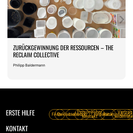
ZURÜCKGEWINNUNG DER RESSOURCEN – THE
RECLAIM COLLECTIVE
Philipp Baldermann
ERSTE HILFE
Persönlicher
Vertrag
FAQs
Reklamation
Lieferung
Reparatur
Rücksendung
Kontakt
widerruf
KONTAKT