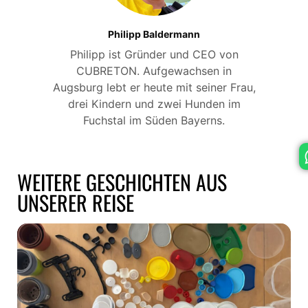
Philipp Baldermann
ANMELDEN
Philipp ist Gründer und CEO von
CUBRETON. Aufgewachsen in
Augsburg lebt er heute mit seiner Frau,
drei Kindern und zwei Hunden im
Email or Username
Fuchstal im Süden Bayerns.
Password
WEITERE GESCHICHTEN AUS
Anmelden
UNSERER REISE
Passwort vergessen