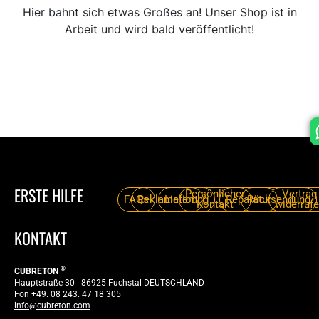
ANMELDEN
Hier bahnt sich etwas Großes an! Unser Shop ist in
Arbeit und wird bald veröffentlicht!
Email or Username
Password
Anmelden
Passwort vergessen
ERSTE HILFE
Persönlicher
Vertrag
FAQs
Reklamation
Lieferung
Reparatur
Rücksendung
Kontakt
widerruf
KONTAKT
®
CUBRETON
Hauptstraße 30 | 86925 Fuchstal DEUTSCHLAND
Fon +49. 08 243. 47 18 305
info@cubreton.com