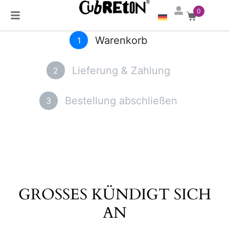
0
Warenkorb
1
Lieferung & Zahlung
2
Bestellung abschließen
3
×
GROSSES KÜNDIGT SICH A
N