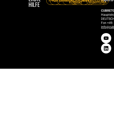
FAQs
Reklamation
Lieferung
Reparatur
Rücksendung
Kontakt
widerrufen
HILFE
CUBRET
Hauptstr
DEUTSC
Fon +49.
info@cub