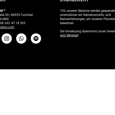
Password
®
ON
10% unserer Gewinne werden gespendet
aße 30 | 86925 Fuchstal
unterstützen wir Gemeinschafts- und
HLAND
Naturerfahrungen, um unseren Planete
Anmelden
 08 243. 47 18 305
bewahren.
reton.com
Die Umsetzung übernimmt unser Verei
Passwort vergessen
jetzt Mitglied
!