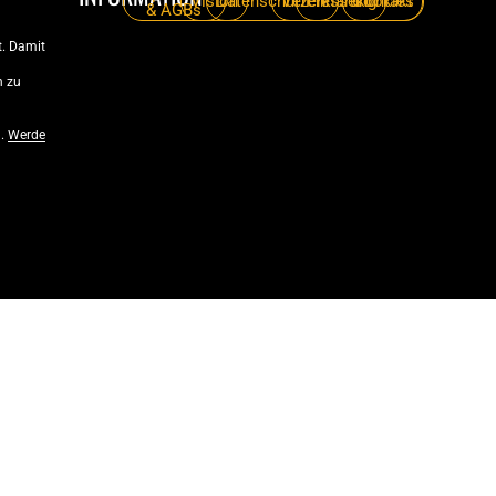
Vision
Datenschutzerklärung
Verein
Pressekontakt
Cookies
& AGBs
. Damit
n zu
n.
Werde