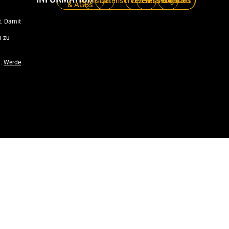
Vision
Datenschutzerklärung
Verein
Pressekontakt
Cookies
& AGBs
. Damit
n zu
n.
Werde