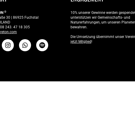
Password
®
ON
10% unserer Gewinne werden gespendet
aße 30 | 86925 Fuchstal
unterstützen wir Gemeinschafts- und
HLAND
Naturerfahrungen, um unseren Planete
Anmelden
 08 243. 47 18 305
bewahren.
reton.com
Die Umsetzung übernimmt unser Verei
Passwort vergessen
jetzt Mitglied
!