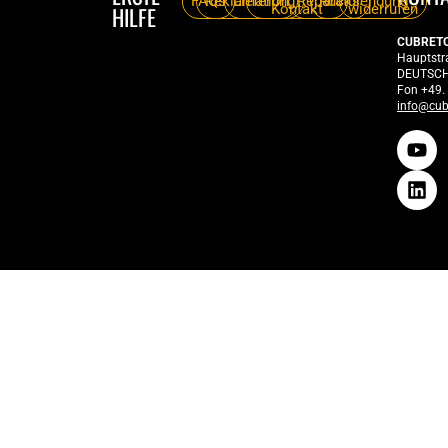
FAQs
Reklamation
Lieferung
Reparatur
Rücksendung
Kontakt
widerrufen
HILFE
CUBRET
Hauptstr
DEUTSC
Fon +49.
info@cub