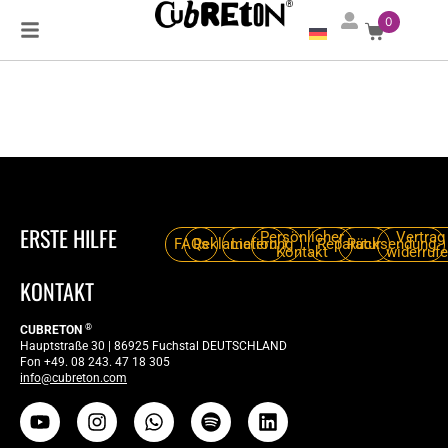
0
×
ERSTE HILFE
Persönlicher
Vertrag
FAQs
Reklamation
Lieferung
Reparatur
Rücksendung
Kontakt
widerruf
KONTAKT
ANMELDEN
®
CUBRETON
Hauptstraße 30 | 86925 Fuchstal DEUTSCHLAND
Fon +49. 08 243. 47 18 305
info@cubreton.com
Email or Username
Password