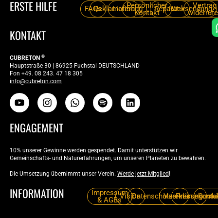
ERSTE HILFE
Persönlicher
Vertrag
FAQs
Reklamation
Lieferung
Reparatur
Rücksendung
Kontakt
widerruf
KONTAKT
Anmelden
®
CUBRETON
Passwort vergessen
Hauptstraße 30 | 86925 Fuchstal DEUTSCHLAND
Fon +49. 08 243. 47 18 305
info@cubreton.com
ENGAGEMENT
10% unserer Gewinne werden gespendet. Damit unterstützen wir
Gemeinschafts- und Naturerfahrungen, um unseren Planeten zu bewahren.
Die Umsetzung übernimmt unser Verein.
Werde jetzt Mitglied
!
INFORMATION
Impressum
Vision
Datenschutzerklärung
Verein
Pressekonta
Cooki
& AGBs